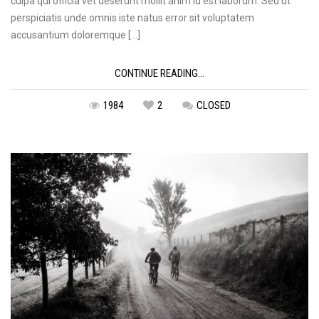
culpa qui officia vet deserunt mollit anim id est laborum. Sed ut
perspiciatis unde omnis iste natus error sit voluptatem
accusantium doloremque […]
CONTINUE READING...
1984
2
CLOSED