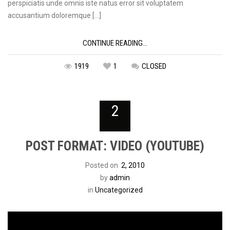
perspiciatis unde omnis iste natus error sit voluptatem
accusantium doloremque […]
CONTINUE READING...
1919
1
CLOSED
2
POST FORMAT: VIDEO (YOUTUBE)
Posted on
2, 2010
by
admin
in
Uncategorized