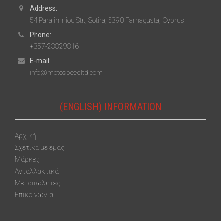
Address:
54 Paralimniou Str., Sotira, 5390 Famagusta, Cyprus
Phone:
+357-23829816
E-mail:
info@motospeedltd.com
(ENGLISH) INFORMATION
Αρχική
Σχετικά με εμάς
Μάρκες
Ανταλλακτικά
Μεταπωλητές
Επικοινωνία